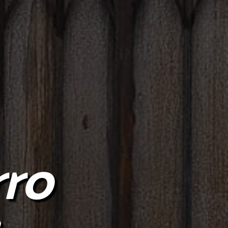
rro
o