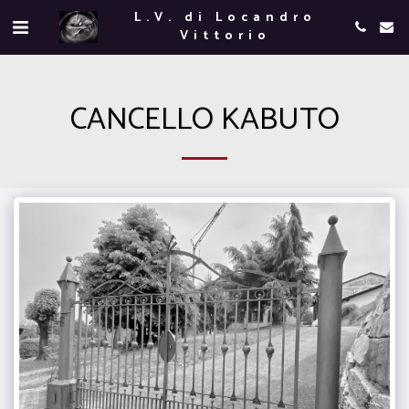
L.V. di Locandro
Vittorio
CANCELLO KABUTO